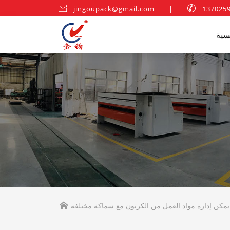

jingoupack@gmail.com
|

سية
 يمكن إدارة مواد العمل من الكرتون مع سماكة مختلفة
