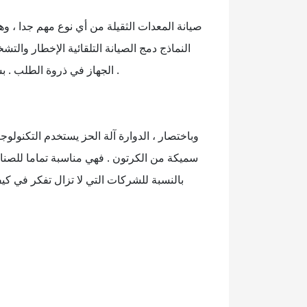
صيانة المعدات الثقيلة من أي نوع مهم جدا ، وهذ
النماذج دمج الصيانة التلقائية الإخطار وال
الجهاز في ذروة الطلب . بسبب انخفاض خطط الصيانة ، يمكن للمصنعين الحفاظ على مستويات الإنتاج المستمر ، واستخدام المعدات لفترة أطول .
وباختصار ، الدوارة آلة الحز يستخدم التكنولو
سميكة من الكرتون . فهي مناسبة تماما للصناعات
بالنسبة للشركات التي لا تزال تفكر في كيف