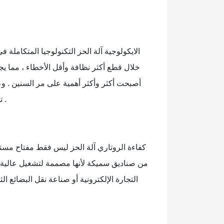
الايكولوجية آلة الحز التكنولوجيا المتكاملة ف
خلال قطع أكثر نظافة وأقل الأخطاء ، مما يجعل
أصبحت أكثر وأكثر أهمية على مر السنين . وعل
تكاليف الأعمال التجارية أيضا . وهذا يوفر حلولا اقتصادية وبيئية للشركات التي تسعى إلى ممارسات وسياسات مستدامة .
كفاءة الروتاري آلة الحز ليس فقط مفتاح مستو
من صناديق سميكة لأنها مصممة لتشغيل عالية ا
التجارة الإلكترونية أو صناعة نقل البضائع ا