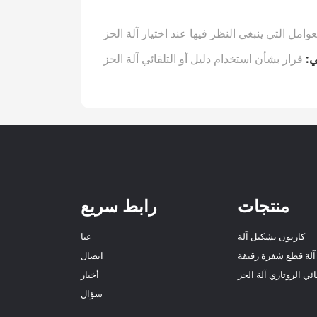
عوامل التي ينبغي النظر فيها عند اختيار آلة الحز
ي:
قرار بشأن استخدام دليل أو التلقائي آلة الحز
منتجات
رابط سريع
كارتون تشكيل آلة
عنا
 آلة قطع شفرة رقيقة
اتصال
ائي الروتاري آلة الحز
أخبار
سؤال